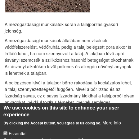
A mezőgazdasági munkálatok során a talajporzás gyakori
jelenség.
A mezőgazdasági munkások általában nem viselnek
védőfelszerelést, védőruhát, pedig a talaj belégzett pora akkor is
irritáló lehet, ha nem szennyezett a talaj. A talajban lévő apró
ásványi szemcsék a szilikózishoz hasonló betegséget okozhatnak.
Az ásványi alkotókon kívül pollenek és allergén növényi anyagok
is lehetnek a talajban.
A belégzésen kívül a talajpor bőrre rakodása is kockázatos lehet,
a talaj szennyezettségétől függően. Mivel a bőr izzad és az
izzadság savas, ez e savas izzadmány kioldhat a talajporból olyan
anyagokat, például toxikus fémeket, melyek semleges
We use cookies on this site to enhance your user
körülmények között stabilak, tehát nem kockázatosak.
experience
A talajban növényvédőszer-maradványok, kórokozó baktériumok
More info
By clicking the Accept button, you agree to us doing so.
is lehetnek, a rendszeres kitettség kumulált kockázatot jelenthet.
Essential
Talajszennyezettség receptorai