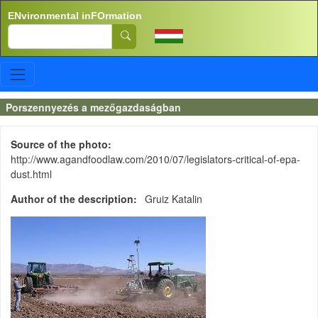
Skip to main content
ENvironmental inFOrmation
Search
Porszennyezés a mezőgazdaságban
Source of the photo
http://www.agandfoodlaw.com/2010/07/legislators-critical-of-epa-
dust.html
Author of the description
Gruiz Katalin