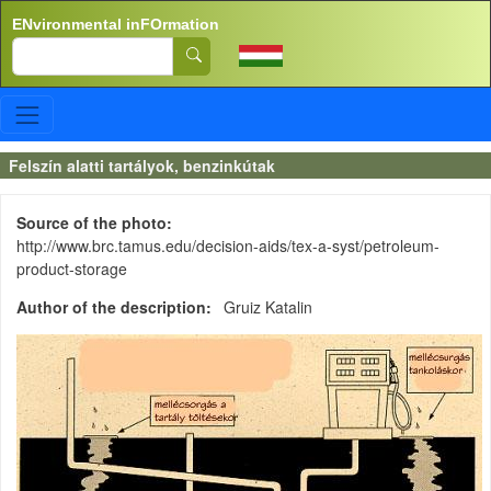
Skip to main content
ENvironmental inFOrmation
Search
Felszín alatti tartályok, benzinkútak
Source of the photo
http://www.brc.tamus.edu/decision-aids/tex-a-syst/petroleum-
product-storage
Author of the description
Gruiz Katalin