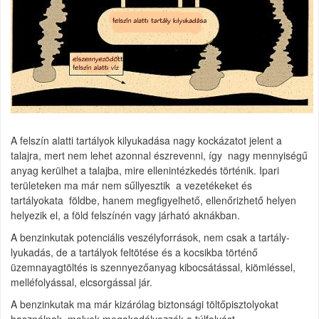
A felszín alatti tartályok kilyukadása nagy kockázatot jelent a
talajra, mert nem lehet azonnal észrevenni, így nagy mennyiségű
anyag kerülhet a talajba, mire ellenintézkedés történik. Ipari
területeken ma már nem sűllyesztik a vezetékeket és
tartályokata földbe, hanem megfigyelhető, ellenőrizhető helyen
helyezik el, a föld felszínén vagy járható aknákban.
A benzinkutak potenciális veszélyforrások, nem csak a tartály-
lyukadás, de a tartályok feltötése és a kocsikba történő
üzemnayagtöltés is szennyezőanyag kibocsátással, kiömléssel,
melléfolyással, elcsorgással jár.
A benzinkutak ma már kizárólag biztonsági töltőpisztolyokat