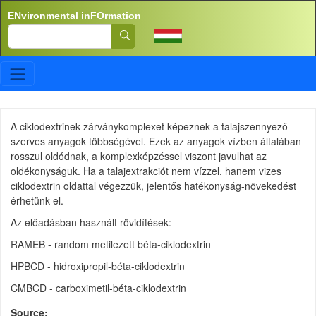
Skip to main content
ENvironmental inFOrmation
Search
A ciklodextrinek zárványkomplexet képeznek a talajszennyező
szerves anyagok többségével. Ezek az anyagok vízben általában
rosszul oldódnak, a komplexképzéssel viszont javulhat az
oldékonyságuk. Ha a talajextrakciót nem vízzel, hanem vizes
ciklodextrin oldattal végezzük, jelentős hatékonyság-növekedést
érhetünk el.
Az előadásban használt rövidítések:
RAMEB - random metilezett béta-ciklodextrin
HPBCD - hidroxipropil-béta-ciklodextrin
CMBCD - carboximetil-béta-ciklodextrin
Source