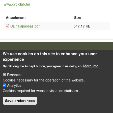
www.cyclolab.hu
Attachment
Size
CD talajmosas.pdf
547.17 KB
LÁBLÉC
Impressum
We use cookies on this site to enhance your user
experience
Powered by
Drupal
More info
By clicking the Accept button, you agree to us doing so.
Essential
Cookies necessary for the operation of the website.
Analytics
Cookies required for website visitation statistics.
Save preferences