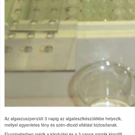
Az algaszuszpenziót 3 napig az algatesztkészülékbe helyezik,
mellyel egyenletes fény és szén-dioxid ellátást biztosítanak.
Fluoriméterben mérik a kiindulási és a 3 napos minták klorofill