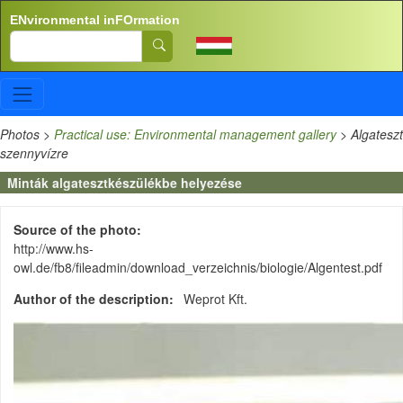
Skip to main content
ENvironmental inFOrmation
Search
Photos
>
Practical use: Environmental management gallery
>
Algateszt
szennyvízre
Minták algatesztkészülékbe helyezése
Source of the photo
http://www.hs-
owl.de/fb8/fileadmin/download_verzeichnis/biologie/Algentest.pdf
Author of the description
Weprot Kft.