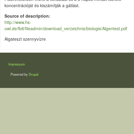
koncentrációját és kiszámítják a gátlást.
Source of description
http://www.hs-
owl.de/fb8/fileadmin/download_verzeichnis/biologie/Algentest.pdf
Algateszt szennyvízre
LÁBLÉC
Impressum
Powered by
Drupal