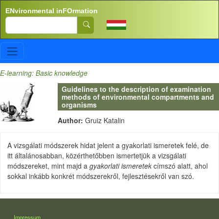
Skip to main content
ENvironmental inFOrmation
Search
E-learning: Basic knowledge
Guidelines to the description of examination
methods of environmental compartments and
organisms
Author:
Gruiz Katalin
A vizsgálati módszerek hidat jelent a gyakorlati ismeretek felé, de
itt általánosabban, közérthetőbben ismertetjük a vizsgálati
módszereket, mint majd a
gyakorlati ismeretek
címszó alatt, ahol
sokkal inkább konkrét módszerekről, fejlesztésekről van szó.
LÁBLÉC
Impressum