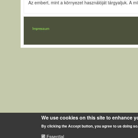
Az embert, mint a környezet használóját tárgyaljuk. A m
LÁBLÉC
Impressum
We use cookies on this site to enhance y
By clicking the Accept button, you agree to us doing so
Essential