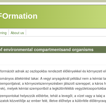
FOrmation
rning
About us
n of environmental compartmentsand organisms
formációt adnak az oszlopokba rendezett élőlényekkel és környezeti e
udományos áttekintést takar. A vegyi anyagoknál például nem a kémiai 
zempontjaival, a környezetszennyezésben játszott szereppel, a káros 
ek), melyek kémiai szempontból a legkülönfélébb vegyületcsoportokba t
empontokat helyezzük előtérbe, tehát a levegőt, a vízet vagy a talaj a
ázatok közvetítője az ember felé, illetve élőhelye a különféle élőlényc