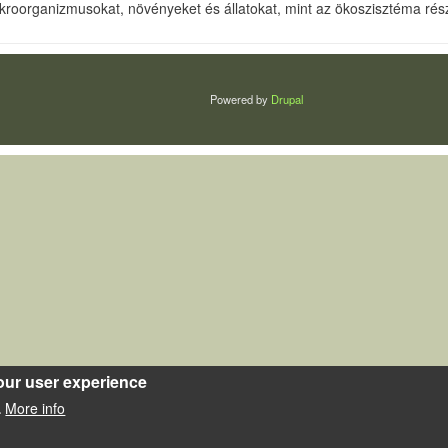
ikroorganizmusokat, növényeket és állatokat, mint az ökoszisztéma rész
Powered by
Drupal
our user experience
More info
.