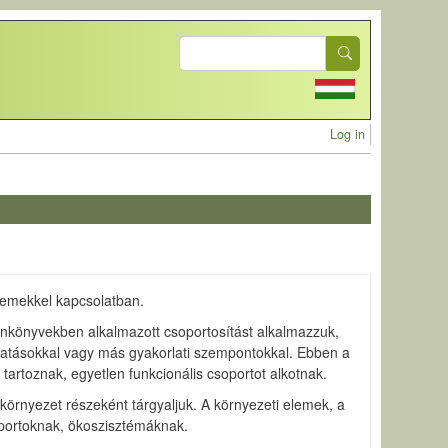
Search
User acc
Log in
lemekkel kapcsolatban.
tankönyvekben alkalmazott csoportosítást alkalmazzuk,
hatásokkal vagy más gyakorlati szempontokkal. Ebben a
artoznak, egyetlen funkcionális csoportot alkotnak.
 környezet részeként tárgyaljuk. A környezeti elemek, a
soportoknak, ökoszisztémáknak.