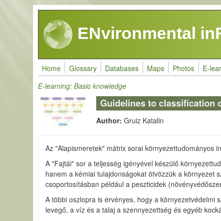
Skip to main content
ENvironmental in
Home
Glossary
Databases
Maps
Photos
E-lea
E-learning: Basic knowledge
Guidelines to classificatio
Author:
Gruiz Katalin
Az "Alapismeretek" mátrix sorai környezettudományos in
A "Fajtái" sor a teljesség igényével készülő környezett
hanem a kémiai tulajdonságokat ötvözzük a környezet s
csoportosításban például a peszticidek (növényvédőszer
A többi oszlopra is érvényes, hogy a környezetvédelmi sz
levegő, a víz és a talaj a szennyezettség és egyéb kock