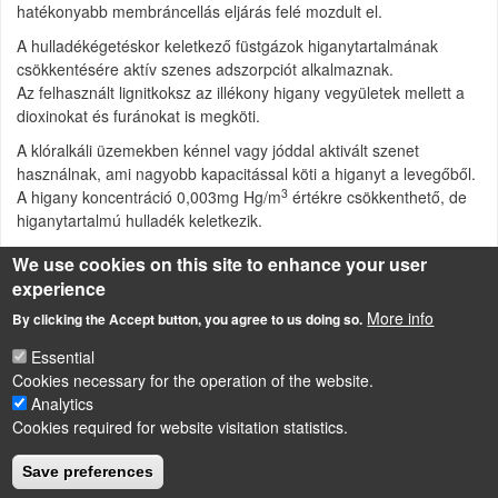
hatékonyabb membráncellás eljárás felé mozdult el.
A hulladékégetéskor keletkező füstgázok higanytartalmának
csökkentésére aktív szenes adszorpciót alkalmaznak.
Az felhasznált lignitkoksz az illékony higany vegyületek mellett a
dioxinokat és furánokat is megköti.
A klóralkáli üzemekben kénnel vagy jóddal aktivált szenet
használnak, ami nagyobb kapacitással köti a higanyt a levegőből.
3
A higany koncentráció 0,003mg Hg/m
értékre csökkenthető, de
higanytartalmú hulladék keletkezik.
We use cookies on this site to enhance your user
experience
Source of description
http://www.ippc.hu/pdf/kloralkali_bref.pdf
More info
By clicking the Accept button, you agree to us doing so.
Risk reduction of chemical substances based on physico-chemical
methods
Essential
Cookies necessary for the operation of the website.
Analytics
Cookies required for website visitation statistics.
LÁBLÉC
Impressum
Save preferences
Powered by
Drupal