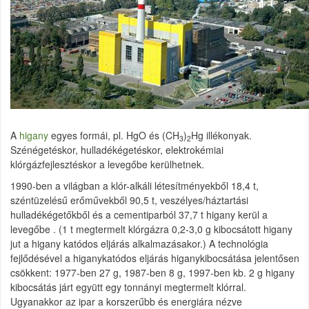
A
higany
egyes formái, pl. HgO és (CH
)
Hg illékonyak.
3
2
Szénégetéskor, hulladékégetéskor, elektrokémiai
klórgázfejlesztéskor a levegőbe kerülhetnek.
1990-ben a világban a klór-alkáli létesítményekből 18,4 t,
széntüzelésű erőművekből 90,5 t, veszélyes/háztartási
hulladékégetőkből és a cementiparból 37,7 t higany kerül a
levegőbe . (1 t megtermelt klórgázra 0,2-3,0 g kibocsátott higany
jut a higany katódos eljárás alkalmazásakor.) A technológia
fejlődésével a higanykatódos eljárás higanykibocsátása jelentősen
csökkent: 1977-ben 27 g, 1987-ben 8 g, 1997-ben kb. 2 g higany
kibocsátás járt együtt egy tonnányi megtermelt klórral.
Ugyanakkor az ipar a korszerűbb és energiára nézve