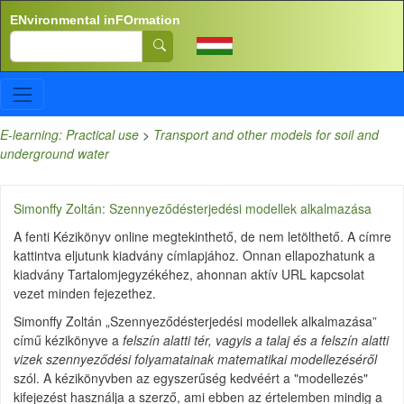
Skip to main content
ENvironmental inFOrmation
Search
E-learning: Practical use
>
Transport and other models for soil and
underground water
Simonffy Zoltán: Szennyeződésterjedési modellek alkalmazása
A fenti Kézikönyv online megtekinthető, de nem letölthető. A címre
kattintva eljutunk kiadvány címlapjához. Onnan ellapozhatunk a
kiadvány Tartalomjegyzékéhez, ahonnan aktív URL kapcsolat
vezet minden fejezethez.
Simonffy Zoltán „Szennyeződésterjedési modellek alkalmazása”
című
kézikönyve a
felszín alatti tér, vagyis a talaj és a felszín alatti
vizek szennyeződési folyamatainak matematikai modellezéséről
szól. A kézikönyvben az egyszerűség kedvéért a "modellezés"
kifejezést használja a szerző, ami ebben az értelemben mindig a