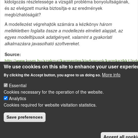
kidolgozás részletessége a vizsgált probléma bonyolultságának,
és az elvégzett munka biztosítja-e az eredmények
megbízhatóságát?
A modellezést végrehajtók számára a kézikönyv
három
mellékletben foglalta össze a modellezés elméleti alapjait, az
egyes modelltípusok adatigényeit, valamint a gyakorlati
alkalmazásra javasolható szoftvereket.
Source
http://www.kvvm.hu/szakmai/karmentes/kiadvanyok/karmkezikk1/ind
We use cookies on this site to enhance your user experi
More info
By clicking the Accept button, you agree to us doing so.
LÁBLÉC
Essential
Impressum
Cookies necessary for the operation of the website.
Powered by
Drupal
Analytics
Cookies required for website visitation statistics.
Save preferences
Accept all cooki