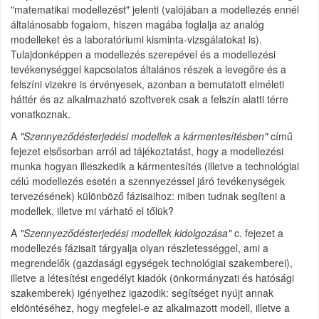
"matematikai modellezést" jelenti (valójában a modellezés ennél
általánosabb fogalom, hiszen magába foglalja az analóg
modelleket és a laboratóriumi kisminta-vizsgálatokat is).
Tulajdonképpen a modellezés szerepével és a modellezési
tevékenységgel kapcsolatos általános részek a levegőre és a
felszíni vizekre is érvényesek, azonban a bemutatott elméleti
háttér és az alkalmazható szoftverek csak a felszín alatti térre
vonatkoznak.
A
"Szennyeződésterjedési modellek a kármentesítésben"
című
fejezet elsősorban arról ad tájékoztatást, hogy a modellezési
munka hogyan illeszkedik a kármentesítés (illetve a technológiai
célú modellezés esetén a szennyezéssel járó tevékenységek
tervezésének) különböző fázisaihoz: miben tudnak segíteni a
modellek, illetve mi várható el tőlük?
A
"Szennyeződésterjedési modellek kidolgozása"
c. fejezet a
modellezés fázisait tárgyalja olyan részletességgel, ami a
megrendelők (gazdasági egységek technológiai szakemberei),
illetve a létesítési engedélyt kiadók (önkormányzati és hatósági
szakemberek) igényeihez igazodik: segítséget nyújt annak
eldöntéséhez, hogy megfelel-e az alkalmazott modell, illetve a