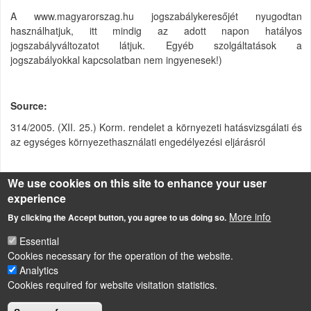
A www.magyarorszag.hu jogszabálykeresőjét nyugodtan
használhatjuk, itt mindig az adott napon hatályos
jogszabályváltozatot látjuk. Egyéb szolgáltatások a
jogszabályokkal kapcsolatban nem ingyenesek!)
Source
314/2005. (XII. 25.) Korm. rendelet a környezeti hatásvizsgálati és
az egységes környezethasználati engedélyezési eljárásról
We use cookies on this site to enhance your user
experience
Attachment
Size
More info
By clicking the Accept button, you agree to us doing so.
Környezeti hatásvizsgálati és az egységes
116.37
környezethasználati engedélyezési eljárásról.pdf
KB
Essential
Cookies necessary for the operation of the website.
Analytics
Cookies required for website visitation statistics.
LÁBLÉC
Impressum