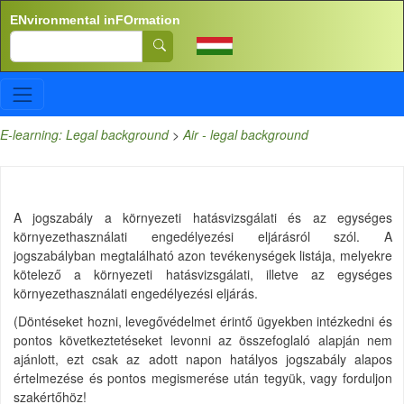
Skip to main content
ENvironmental inFOrmation
Search
E-learning: Legal background
>
Air - legal background
A jogszabály a környezeti hatásvizsgálati és az egységes
környezethasználati engedélyezési eljárásról szól. A
jogszabályban megtalálható azon tevékenységek listája, melyekre
kötelező a környezeti hatásvizsgálati, illetve az egységes
környezethasználati engedélyezési eljárás.
(Döntéseket hozni, levegővédelmet érintő ügyekben intézkedni és
pontos következtetéseket levonni az összefoglaló alapján nem
ajánlott, ezt csak az adott napon hatályos jogszabály alapos
értelmezése és pontos megismerése után tegyük, vagy forduljon
szakértőhöz!