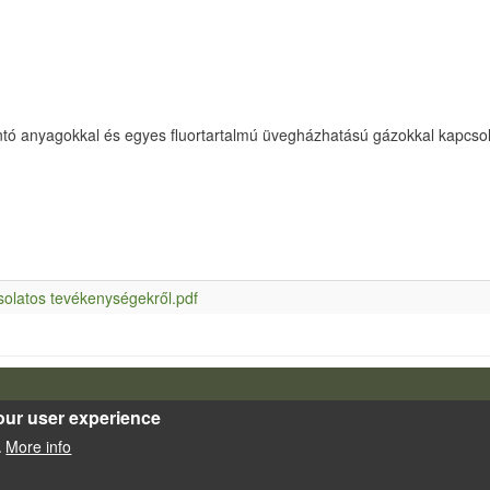
ontó anyagokkal és egyes fluortartalmú üvegházhatású gázokkal kapcso
solatos tevékenységekről.pdf
our user experience
Powered by
Drupal
More info
.