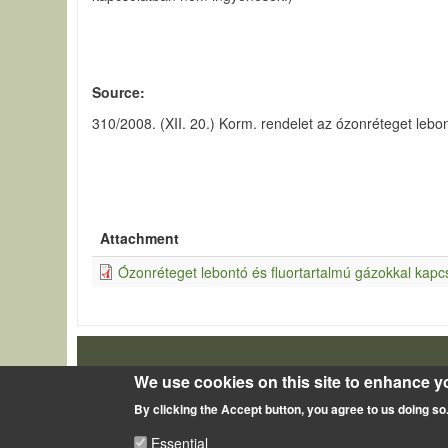
Source
310/2008. (XII. 20.) Korm. rendelet az ózonréteget leb
Attachment
Ózonréteget lebontó és fluortartalmú gázokkal kapc
LÁBLÉC
Impressum
We use cookies on this site to enhance y
By clicking the Accept button, you agree to us doing so
Essential