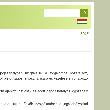
Search
User acc
Log in
 jogszabályban megtaláljuk a forgalomba hozatalhoz,
ól biztonságos felhasználására és kezelésére vonatkozó
m ajánlott, ezt csak az adott napon hatályos jogszabály
ozatot látjuk. Egyéb szolgáltatások a jogszabályokkal