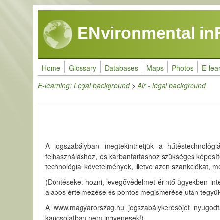
Skip to main content
ENvironmental in
Home
Glossary
Databases
Maps
Photos
E-lea
E-learning: Legal background
>
Air - legal background
A jogszabályban megtekinthetjük a hűtéstechnológiá
felhasználáshoz, és karbantartáshoz szükséges képesít
technológiai követelmények, illetve azon szankciókat, m
(Döntéseket hozni, levegővédelmet érintő ügyekben inté
alapos értelmezése és pontos megismerése után tegyük,
A www.magyarorszag.hu jogszabálykeresőjét nyugodtan
kapcsolatban nem ingyenesek!)