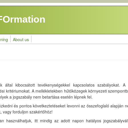
FOrmation
rning
About us
k által kibocsátott tevékenységekkel kapcsolatos szabályokat. A
ési kritériumokat. A mellékletekben hűtőközegek környezeti szempontb
elyek a jogszabály nem betartása esetén lépnek fel.
zkedni és pontos következtetéseket levonni az összefoglaló alapján ne
 vagy forduljon szakértőhöz!
 használhatjuk, itt mindig az adott napon hatályos jogszabályvált