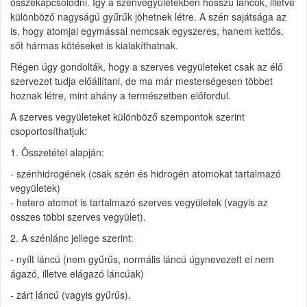
összekapcsolódni. Így a szénvegyületekben hosszú láncok, illetve
különböző nagyságú gyűrűk jöhetnek létre. A szén sajátsága az
is, hogy atomjai egymással nemcsak egyszeres, hanem kettős,
sőt hármas kötéseket is kialakíthatnak.
Régen úgy gondolták, hogy a szerves vegyületeket csak az élő
szervezet tudja előállítani, de ma már mesterségesen többet
hoznak létre, mint ahány a természetben előfordul.
A szerves vegyületeket különböző szempontok szerint
csoportosíthatjuk:
1. Összetétel alapján:
- szénhidrogének (csak szén és hidrogén atomokat tartalmazó
vegyületek)
- hetero atomot is tartalmazó szerves vegyületek (vagyis az
összes többi szerves vegyület).
2. A szénlánc jellege szerint:
- nyílt láncú (nem gyűrűs, normális láncú úgynevezett el nem
ágazó, illetve elágazó láncúak)
- zárt láncú (vagyis gyűrűs).