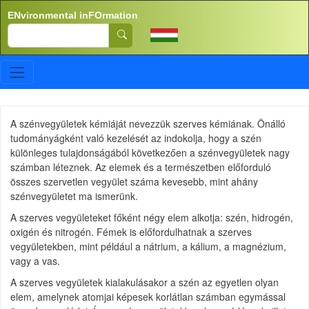
Skip to main content
ENvironmental inFOrmation
Search
A szénvegyületek kémiáját nevezzük szerves kémiának. Önálló
tudományágként való kezelését az indokolja, hogy a szén
különleges tulajdonságából következően a szénvegyületek nagy
számban léteznek. Az elemek és a természetben előforduló
összes szervetlen vegyület száma kevesebb, mint ahány
szénvegyületet ma ismerünk.
A szerves vegyületeket főként négy elem alkotja: szén, hidrogén,
oxigén és nitrogén. Fémek is előfordulhatnak a szerves
vegyületekben, mint például a nátrium, a kálium, a magnézium,
vagy a vas.
A szerves vegyületek kialakulásakor a szén az egyetlen olyan
elem, amelynek atomjai képesek korlátlan számban egymással