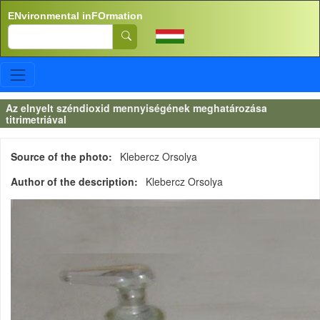
Skip to main content
ENvironmental inFOrmation
Search
Az elnyelt széndioxid mennyiségének meghatározása
titrimetriával
Source of the photo
Klebercz Orsolya
Author of the description
Klebercz Orsolya