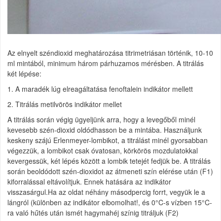
Az elnyelt széndioxid meghatározása titrimetriásan történik, 10-10
ml mintából, minimum három párhuzamos mérésben. A titrálás
két lépése:
1. A maradék lúg elreagáltatása fenoftalein indikátor mellett
2. Titrálás metilvörös indikátor mellet
A titrálás során végig ügyeljünk arra, hogy a levegőből minél
kevesebb szén-dioxid oldódhasson be a mintába. Használjunk
keskeny szájú Erlenmeyer-lombikot, a titrálást minél gyorsabban
végezzük, a lombikot csak óvatosan, körkörös mozdulatokkal
kevergessük, két lépés között a lombik tetejét fedjük be. A titrálás
során beoldódott szén-dioxidot az átmeneti szín elérése után (F1)
kiforralással eltávolítjuk. Ennek hatására az indikátor
visszasárgul.Ha az oldat néhány másodpercig forrt, vegyük le a
lángról (különben az indikátor elbomolhat!, és 0°C-s vízben 15°C-
ra való hűtés után ismét hagymahéj színig titráljuk (F2)