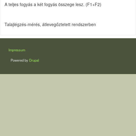
A teljes fogyás a két fogyás összege lesz. (F1+F2)
Talajlégzés-mérés, átlevegőztetett rendszerben
LÁBLÉC
Impressum
Powered by
Drupal