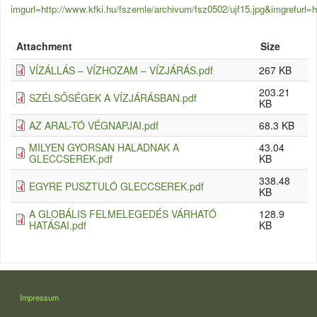
imgurl=http://www.kfki.hu/fszemle/archivum/fsz0502/ujf15.jpg&i
Attachment
Size
VÍZÁLLÁS – VÍZHOZAM – VÍZJÁRÁS.pdf
267 KB
203.21
SZÉLSŐSÉGEK A VÍZJÁRÁSBAN.pdf
KB
AZ ARAL-TÓ VÉGNAPJAI.pdf
68.3 KB
MILYEN GYORSAN HALADNAK A
43.04
GLECCSEREK.pdf
KB
338.48
EGYRE PUSZTULÓ GLECCSEREK.pdf
KB
A GLOBÁLIS FELMELEGEDÉS VÁRHATÓ
128.9
HATÁSAI.pdf
KB
LÁBLÉC
Impressum