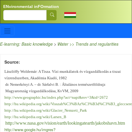
Skip to main content
ENvironmental inFOrmation
Search
E-learning: Basic knowledge
>
Water >> Trends and regularities
Source
Lászlóffy Woldemár: A Tisza. Vízi munkálatok és vízgazdálkodás a tiszai
vízrendszerben, Akadémia Kiadó, 1982
dr. Nemerkényi A. – dr. Sárfalvi B. : Általános természetföldrajz
Magyarország vízgazdálkodása, KvVM, 2009
http://www.geographic.hu/index.php?act=napi&rov=3&id=2672
http://hu.wikipedia.org/wiki/Visszah%C3%BAz%C3%B3d%C3%B3_gleccser
http://hu.wikipedia.org/wiki/Glacier_Nemzeti_Park
http://hu.wikipedia.org/wiki/Larsen_B
http://www.nasa.gov/vision/earth/lookingatearth/jakobshavn.htm
http://www.google.hu/imgres?