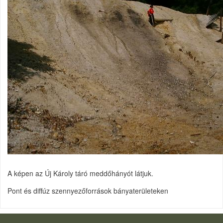
A képen az Új Károly táró meddőhányót látjuk.
Pont és diffúz szennyezőforrások bányaterületeken