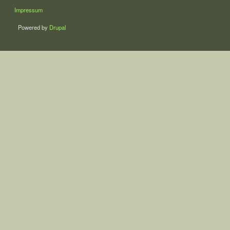
LÁBLÉC
Impressum
Powered by
Drupal