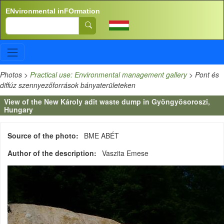
Skip to main content
ENvironmental inFOrmation
Search
Photos
>
Practical use: Environmental management gallery
>
Pont és
diffúz szennyezőforrások bányaterületeken
View of the New Károly adit waste dump in Gyöngyösoroszi,
Hungary
Source of the photo
BME ABÉT
Author of the description
Vaszita Emese