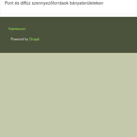
Pont és diffúz szennyezőforrások bányaterületeken
LÁBLÉC
Impressum
Powered by
Drupal