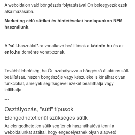
A weboldalon való böngészés folytatásával Ön beleegyezik ezek
alkalmazásába.
Marketing célú sütiket és hirdetéseket honlapunkon NEM
használunk.
---
A "süti-használat"-ra vonatkozó beállítások a
körinfo.hu
és az
enfo.hu
doménre vonatkoznak.
---
További lehetőség, ha Ön szabályozza a böngésző általános süti-
beállításait, hiszen böngészője vagy készüléke is kínálhat olyan
funkciókat, amelyek segítségével ezeket beállíthatja vagy
letilthatja.
---
Osztályozás, "süti" típusok
Elengedhetetlenül szükséges sütik
Az elengedhetetlen sütik segítenek használhatóvá tenni a
weboldalunkat azáltal, hogy engedélyeznek olyan alapvető