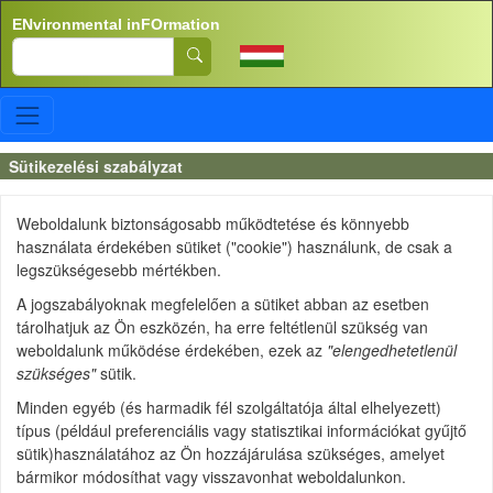
Skip to main content
ENvironmental inFOrmation
Search
Sütikezelési szabályzat
Weboldalunk biztonságosabb működtetése és könnyebb
használata érdekében sütiket ("cookie") használunk, de csak a
legszükségesebb mértékben.
A jogszabályoknak megfelelően a sütiket abban az esetben
tárolhatjuk az Ön eszközén, ha erre feltétlenül szükség van
weboldalunk működése érdekében, ezek az
"elengedhetetlenül
szükséges"
sütik.
Minden egyéb (és harmadik fél szolgáltatója által elhelyezett)
típus (például preferenciális vagy statisztikai információkat gyűjtő
sütik)használatához az Ön hozzájárulása szükséges, amelyet
bármikor módosíthat vagy visszavonhat weboldalunkon.