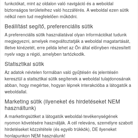
funkciókat, mint az oldalon való navigáció és a weboldal
biztonságos területeihez való hozzáférés. A weboldal ezen sütik
nélkül nem tud megfelelően működni.
Beállítást segítő, preferenciális sütik
A preferenciális sütik használatával olyan információkat tudunk
megjegyezni, amelyek megváltoztatják a weboldal magatartását,
illetve kinézetét, erre példa lehet az Ön által előnyben részesített
nyelv vagy a régió, amelyben tartózkodik.
Statisztikai sütik
Az adatok névtelen formában való gyűjtésén és jelentésén
keresztül a statisztikai sütik segítenek a weboldal tulajdonosának
abban, hogy megértse, hogyan lépnek interakcióba a látogatók a
weboldallal.
Marketing sütik (ilyeneket és hirdetéseket NEM
használtunk)
A marketingsütiket a látogatók weboldal-tevékenységének
nyomon követésére használják. A cél releváns, személyre szabott
hirdetéseket közzététele (és egyéb trükkök), DE ilyeneket
honlapunkon NEM használunk!