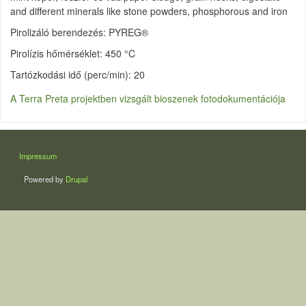
and different minerals like stone powders, phosphorous and iron
Pirolizáló berendezés: PYREG®
Pirolízis hőmérséklet: 450 °C
Tartózkodási idő (perc/min): 20
A Terra Preta projektben vizsgált bioszenek fotodokumentációja
LÁBLÉC
Impressum
Powered by
Drupal