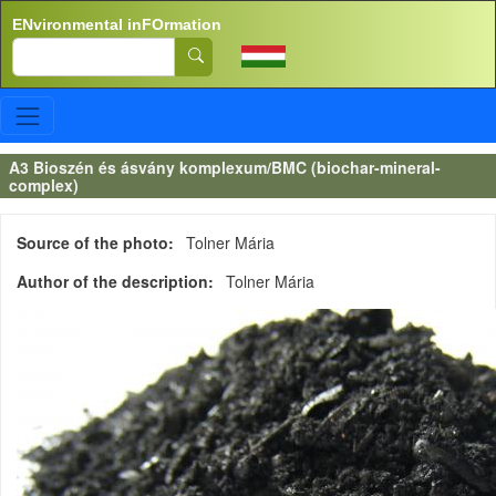
Skip to main content
ENvironmental inFOrmation
Search
A3 Bioszén és ásvány komplexum/BMC (biochar-mineral-
complex)
Source of the photo
Tolner Mária
Author of the description
Tolner Mária