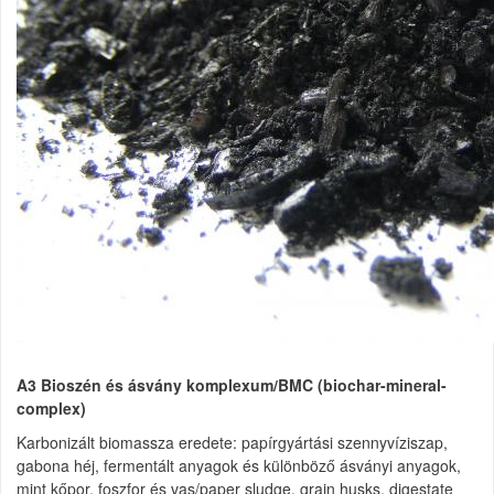
A3 Bioszén és ásvány komplexum/BMC (biochar-mineral-
complex)
Karbonizált biomassza eredete: papírgyártási szennyvíziszap,
gabona héj, fermentált anyagok és különböző ásványi anyagok,
mint kőpor, foszfor és vas/paper sludge, grain husks, digestate