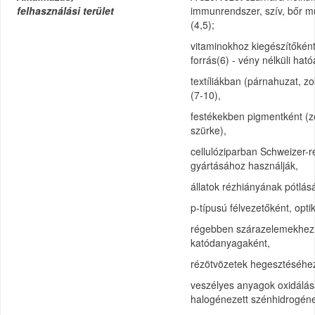
felhasználási terület
immunrendszer, szív, bőr m
(4,5);
vitaminokhoz kiegészítőként
forrás(6) - vény nélküli hat
textíliákban (párnahuzat, zok
(7-10),
festékekben pigmentként (zöl
szürke),
cellulóziparban Schweizer-
gyártásához használják,
állatok rézhiányának pótlás
p-típusú félvezetőként, opt
régebben szárazelemekhez 
katódanyagaként,
rézötvözetek hegesztéséhe
veszélyes anyagok oxidálás
halogénezett szénhidrogéne