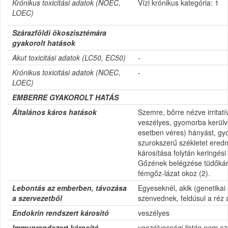
Krónikus toxicitási adatok (NOEC,
Vízi krónikus kategória: 1
LOEC)
Szárazföldi ökoszisztémára
gyakorolt hatások
Akut toxicitási adatok (LC50, EC50)
-
Krónikus toxicitási adatok (NOEC,
-
LOEC)
EMBERRE GYAKOROLT HATÁS
Általános káros hatások
Szemre, bőrre nézve irritatí
veszélyes, gyomorba kerülv
esetben véres) hányást, gy
szurokszerű székletet ered
károsítása folytán keringés
Gőzének belégzése tüdőkáro
fémgőz-lázat okoz (2).
Lebontás az emberben, távozása
Egyeseknél, akik (genetikai
a szervezetből
szenvednek, feldúsul a réz
Endokrin rendszert károsító
veszélyes
Immunrendszert károsító
veszélyességi listán nem sz