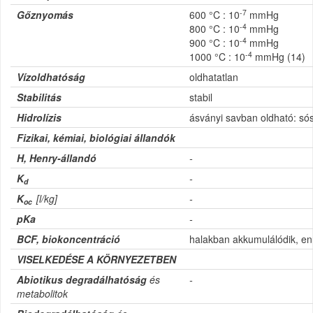
-7
Gőznyomás
600 °C : 10
mmHg
-4
800 °C : 10
mmHg
-4
900 °C : 10
mmHg
-4
1000 °C : 10
mmHg (14)
Vízoldhatóság
oldhatatlan
Stabilitás
stabil
Hidrolízis
ásványi savban oldható: só
Fizikai, kémiai, biológiai állandók
H, Henry-állandó
-
K
-
d
K
[l/kg]
-
oc
pKa
-
BCF, biokoncentráció
halakban akkumulálódik, en
VISELKEDÉSE A KÖRNYEZETBEN
Abiotikus degradálhatóság
és
-
metabolitok