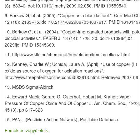
(6): 883–6. doi:10.1016/j.mehy.2009.02.050. PMID 19559540.
9. Borkow G, et al. (2005). "Copper as a biocidal tool.". Curr Med C
12 (18): 2163–75. doi:10.2174/0929867054637617. PMID 16101497
10. Borkow G, et al. (2004). "Copper-impregnated products with pot
biocidal activities.". FASEB J. 18 (14): 1728–30. doi:10.1096/fj.04-
2029fje. PMID 15345689.
11. http://www.kfki.hu/chemonet/hun/eloado/kemia/celluloz.html
12. Kenney, Charlie W.; Uchida, Laura A. (April). "Use of copper (II)
oxide as source of oxygen for oxidation reactions".
http://www.freepatentsonline.com/4582613.html. Retrieved 2007-06
13. MSDS Sigma-Aldrich
14. Edward Mack, Gerard G. Osterhof, Hobart M. Kraner: Vapor
Pressure Of Copper Oxide And Of Copper J. Am. Chem. Soc., 1923,
45 (3), pp 617–623
15. PAN – (Pesticide Action Network), Pesticide Database
Fémek és vegyületeik