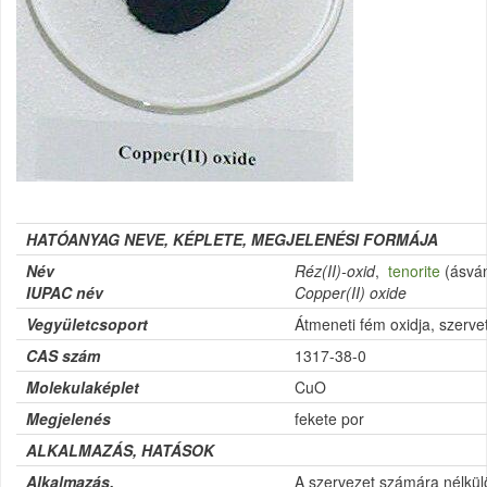
HATÓANYAG NEVE, KÉPLETE, MEGJELENÉSI FORMÁJA
Név
Réz(II)-oxid
,
tenorite
(ásván
IUPAC név
Copper(II) oxide
Vegyületcsoport
Átmeneti fém oxidja, szerve
CAS szám
1317-38-0
Molekulaképlet
CuO
Megjelenés
fekete por
ALKALMAZÁS, HATÁSOK
Alkalmazás,
A szervezet számára nélkülö