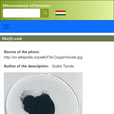
Skip to main content
ENvironmental inFOrmation
Search
Réz(II)-oxid
Source of the photo
http://en.wikipedia.org/wiki/File:CopperIIoxide.jpg
Author of the description
Szabó Tamás