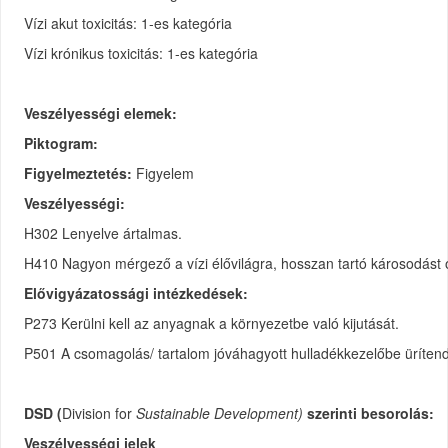
Vízi akut toxicitás: 1-es kategória
Vízi krónikus toxicitás: 1-es kategória
Veszélyességi elemek:
Piktogram:
Figyelmeztetés:
Figyelem
Veszélyességi:
H302 Lenyelve ártalmas.
H410 Nagyon mérgező a vízi élővilágra, hosszan tartó károsodást 
Elővigyázatossági intézkedések:
P273 Kerülni kell az anyagnak a környezetbe való kijutását.
P501 A csomagolás/ tartalom jóváhagyott hulladékkezelőbe üríten
DSD (
Division for
Sustainable Development)
szerinti besorolás:
Veszélyességi jelek