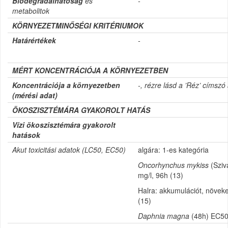
Biodegradálhatóság
és
-
metabolitok
KÖRNYEZETMINŐSÉGI KRITÉRIUMOK
Határértékek
-
MÉRT KONCENTRÁCIÓJA A KÖRNYEZETBEN
Koncentrációja a környezetben
-, rézre lásd a ’Réz’ címszó 
(mérési adat)
ÖKOSZISZTÉMÁRA GYAKOROLT HATÁS
Vízi ökoszisztémára gyakorolt
hatások
Akut toxicitási adatok (LC50, EC50)
algára: 1-es kategória
Oncorhynchus mykiss
(Sziv
mg/l, 96h (13)
Halra: akkumulációt, növeked
(15)
Daphnia magna
(48h) EC50