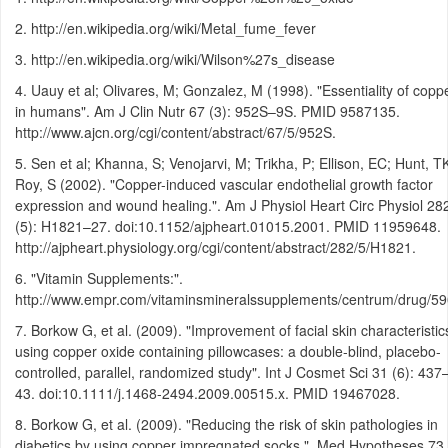
2. http://en.wikipedia.org/wiki/Metal_fume_fever
3. http://en.wikipedia.org/wiki/Wilson%27s_disease
4. Uauy et al; Olivares, M; Gonzalez, M (1998). "Essentiality of copp
in humans". Am J Clin Nutr 67 (3): 952S–9S. PMID 9587135.
http://www.ajcn.org/cgi/content/abstract/67/5/952S.
5. Sen et al; Khanna, S; Venojarvi, M; Trikha, P; Ellison, EC; Hunt, T
Roy, S (2002). "Copper-induced vascular endothelial growth factor
expression and wound healing.". Am J Physiol Heart Circ Physiol 28
(5): H1821–27. doi:10.1152/ajpheart.01015.2001. PMID 11959648.
http://ajpheart.physiology.org/cgi/content/abstract/282/5/H1821.
6. "Vitamin Supplements:".
http://www.empr.com/vitaminsmineralssupplements/centrum/drug/59
7. Borkow G, et al. (2009). "Improvement of facial skin characteristic
using copper oxide containing pillowcases: a double-blind, placebo-
controlled, parallel, randomized study". Int J Cosmet Sci 31 (6): 437
43. doi:10.1111/j.1468-2494.2009.00515.x. PMID 19467028.
8. Borkow G, et al. (2009). "Reducing the risk of skin pathologies in
diabetics by using copper impregnated socks.". Med Hypotheses 73