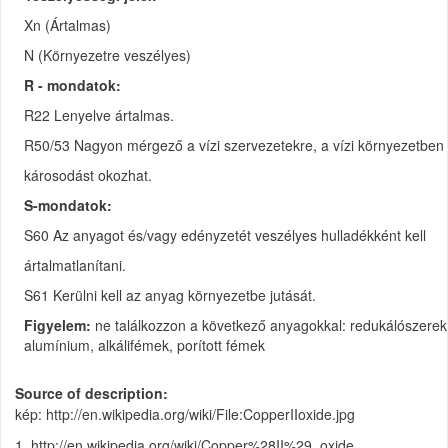
Xn (Ártalmas)
N (Környezetre veszélyes)
R - mondatok:
R22 Lenyelve ártalmas.
R50/53 Nagyon mérgező a vízi szervezetekre, a vízi környezetben 
károsodást okozhat.
S-mondatok:
S60 Az anyagot és/vagy edényzetét veszélyes hulladékként kell
ártalmatlanítani.
S61 Kerülni kell az anyag környezetbe jutását.
Figyelem:
ne találkozzon a következő anyagokkal: redukálószerek,
alumínium, alkálifémek, porított fémek
Source of description
kép: http://en.wikipedia.org/wiki/File:CopperIIoxide.jpg
1. http://en.wikipedia.org/wiki/Copper%28II%29_oxide