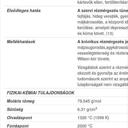
kártevők ellen, fertőtlenítés
Elsődleges hatás
A szervi rézmérgezés tüne
fejfájás, hideg verejték, gy
májkárosodás, a központi id
kerülése, amelyet depressz
és kóma követ. (13)
Mellékhatások
A krónikus rézmérgezés je
májzsugorodás,agykárosodá
veseelégtelenség és rézler
Wilson-kór tünete.
Vizsgálatok szerint a rézmé
okozott és gyorsítja az ére
tudomásunk szerint az anyag 
tulajdonságait nem vizsgált
FIZIKAI-KÉMIAI TULAJDONSÁGOK
Moláris tömeg
79,545 g/mol
3
Sűrűség
6,31 g/cm
Olvadáspont
1326 °C (1599 K)
Forráspont
2000 °C