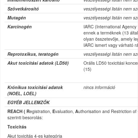
Szövetkárosító
veszélyességi listán nem sz
Mutagén
veszélyességi listán nem sz
Karcinogén
IARC
(International Agency
ennek a terméknek (13 álta
olyan összetevője, amely le
IARC ismert vagy várható rá
Reprotoxikus, teratogén
veszélyességi listán nem sz
Akut toxicitási adatok (LD50)
Orális LD50 toxicitási konc
(15)
Krónikus toxicitási adatok
nincs információ
(NOEL, LOEL)
EGYÉB JELLEMZŐK
REACH ( R
egistration,
E
valuation,
A
uthorisation and Restriction of
szerinti besorolás:
Toxicitás
Akut toxicitás 4-es kategória