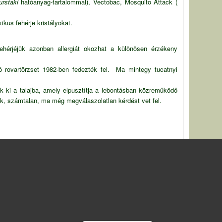
kurstaki
hatóanyag-tartalommal), Vectobac, Mosquito Attack (
kus fehérje kristályokat.
hérjéjük azonban allergiát okozhat a különösen érzékeny
tó rovartörzset 1982-ben fedezték fel. Ma mintegy tucatnyi
 ki a talajba, amely elpusztítja a lebontásban közreműködő
ek, számtalan, ma még megválaszolatlan kérdést vet fel.
Withdraw consent