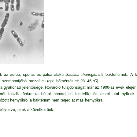
k az aerob, spórás és pálca alakú
Bacillus thuringiensis
baktériumok. A fa
o
s szempontjából mezofilek (opt. hőmérséklet: 28−45
C).
 gyakorlati jelentősége. Rovarölő tulajdonságát már az 1900-as évek elején 
erét teszik tönkre (a bélfal hámsejtjeit felsértik) és ezzel utat nyit
őzött hernyókról a baktérium nem terjed át más hernyókra.
délyezve, ezek a következőek: