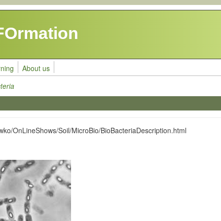
FOrmation
rning
About us
teria
wko/OnLineShows/Soil/MicroBio/BioBacteriaDescription.html