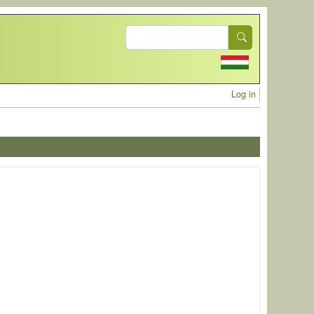
Search
User acc
Log in