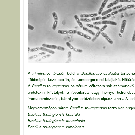
A
Firmicutes
törzsön belül a
Bacillaceae családba
tartozna
Többségük kozmopolita, és kemoorganotróf talajlakó. Hőtűré
A
Bacillus thuringiensis
baktérium változatainak számottevő a
endotoxin kristályok a rovarlárva vagy hernyó bélrendsz
immunrendszerük, bármilyen fertőzésben elpusztulnak. A fert
Magyarországon három
Bacillus thuringiensis
törzs van enge
Bacillus thuringiensis kurstaki
Bacillus thuringiensis tenebrionis
Bacillus thuringiensis israelensis