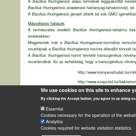
A
Bacillus thuringiensis
alapú termékek leggyakoribb keres
Bacillus thuringiensis israelensis
hatóanyag-tartalommal), és
A
Bacillus thuringiensis
génjeit ültetik be sok GMO (genetika
Másodlagos hatások
:
A természetes eredetű
Bacillus thuringiensis
-tartalmú ké
emberekben.
Megjelentek már a
Bacillus thuringiensis
-toxinokra rezisz
rovarfajnak a
Bacillus thuringiensis
-toxinra ellenálló törzsét ta
A
B
acillus thuringiensis
-toxint termelő transzgénikus növén
rovarlárvákat. Az az eshetőség, hogy a transzgénikus növény
http://www.kornyezettudat.hu/cik
http://www.szepzold.hu/bakteri
We use cookies on this site to enhance y
Source of description
http://www.bdarvas.hu/ismeretter
By clicking the Accept button, you agree to us doing so
Soil bacteria
Essential
Cookies necessary for the operation of the websit
Analytics
LÁBLÉC
Impressum
Cookies required for website visitation statistics.