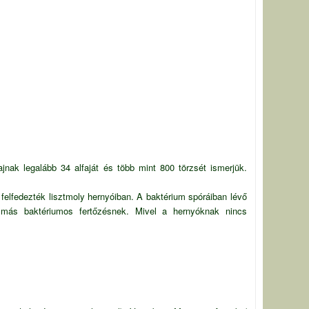
jnak legalább 34 alfaját és több mint 800 törzsét ismerjük.
felfedezték lisztmoly hernyóiban. A baktérium spóráiban lévő
nak más baktériumos fertőzésnek. Mivel a hernyóknak nincs