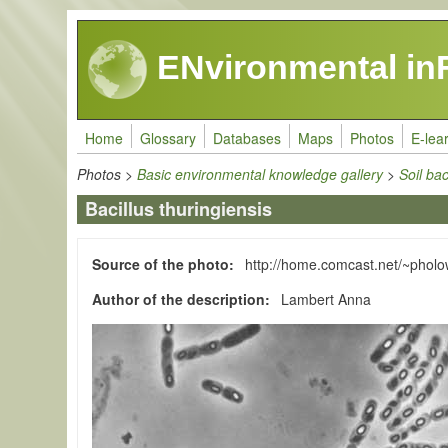
Skip to main content
ENvironmental in
Home
Glossary
Databases
Maps
Photos
E-lea
Photos
>
Basic environmental knowledge gallery
>
Soil bac
Bacillus thuringiensis
Source of the photo
http://home.comcast.net/~pholo
Author of the description
Lambert Anna