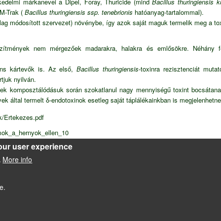
kedelmi márkanevei a Dipel, Foray, Thuricide (mind
Bacillus thuringiensis 
 M-Trak (
Bacillus thuringiensis ssp. tenebrionis
hatóanyag-tartalommal).
ilag módosított szervezet) növénybe, így azok saját maguk termelik meg a toxi
szítmények nem mérgezőek madarakra, halakra és emlősökre. Néhány fe
tens kártevők is. Az első,
Bacillus thuringiensis
-toxinra rezisztenciát muta
rtjuk nyilván.
yek komposztálódásuk során szokatlanul nagy mennyiségű toxint bocsátanak
ek által termelt δ-endotoxinok esetleg saját táplálékainkban is megjelenhetn
k/Ertekezes.pdf
umok_a_hernyok_ellen_10
our user experience
jesztes/genetikai_biztonsag/idn76
More info
.
e.
Powered by
Drupal