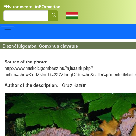
Skip to main content
ENvironmental inFOrmation
Search
Disznófülgomba, Gomphus clavatus
Source of the photo
http://www.miskolcigombasz.hu/fajlistank.php?
action=showKind&kindId=227&langOrder=hu&caller=protectedMush
Author of the description
Gruiz Katalin