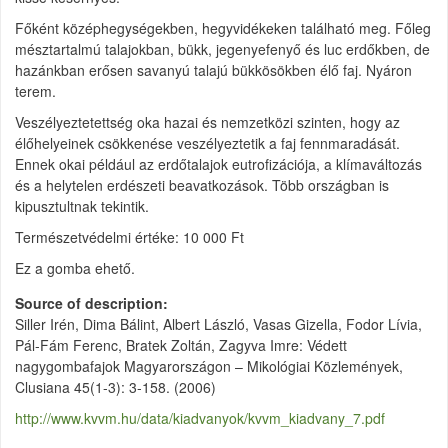
Főként középhegységekben, hegyvidékeken található meg. Főleg
mésztartalmú talajokban, bükk, jegenyefenyő és luc erdőkben, de
hazánkban erősen savanyú talajú bükkösökben élő faj. Nyáron
terem.
Veszélyeztetettség oka hazai és nemzetközi szinten, hogy az
élőhelyeinek csökkenése veszélyeztetik a faj fennmaradását.
Ennek okai például az erdőtalajok eutrofizációja, a klímaváltozás
és a helytelen erdészeti beavatkozások. Több országban is
kipusztultnak tekintik.
Természetvédelmi értéke: 10 000 Ft
Ez a gomba ehető.
Source of description
Siller Irén, Dima Bálint, Albert László, Vasas Gizella, Fodor Lívia,
Pál-Fám Ferenc, Bratek Zoltán, Zagyva Imre: Védett
nagygombafajok Magyarországon – Mikológiai Közlemények,
Clusiana 45(1-3): 3-158. (2006)
http://www.kvvm.hu/data/kiadvanyok/kvvm_kiadvany_7.pdf