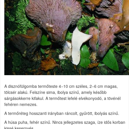
A disznófülgomba termőteste 4−10 cm széles, 2−6 cm magas,
tölcsér alakú. Felszíne sima, ibolya színű, amely később
sárgásokkerre kifakul. A termőtest lefelé elvékonyodó, a tövénél
fehéren nemezes.
A termőréteg hosszanti irányban ráncolt, gyűrött, ibolyás színű.
A húsa puha, fehér színű. Nincs jellegzetes szaga, íze idős korban
kissé kesernyés.