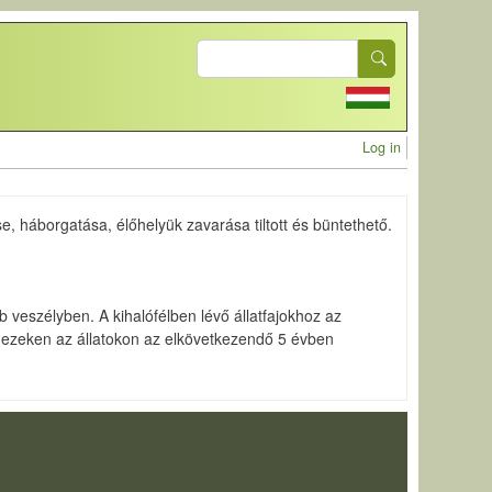
Search
User acc
Log in
se, háborgatása, élőhelyük zavarása tiltott és büntethető.
 veszélyben. A kihalófélben lévő állatfajokhoz az
i ezeken az állatokon az elkövetkezendő 5 évben