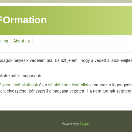
FOrmation
rning
About us
ságok helyezik védelem alá. Ez azt jelenti, hogy a védett állatok elejté
llatoknál is magasabb.
lyben lévő állatfajok
és a
kihalófélben lévő állatok
vannak a legnagyobb
yeik elvesztése, kényszerű elhagyása vezetett. Ha nem tudnak segíten
Powered by
Drupal