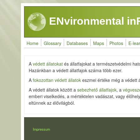
Skip to main content
ENvironmental in
Home
Glossary
Databases
Maps
Photos
E-lea
A
védett állatokat
és állatfajokat a természetvédelmi ható
Hazánkban a védett állatfajok száma több ezer.
A
fokozottan védett állatok
eszmei értéke még a védett á
A védett állatok között a
sebezhető állatfajok
, a
végveszé
emberi viselkedés, a mértéktelen vadászat, vagy élőhel
eltünnek az élővilágból.
LÁBLÉC
Impressum