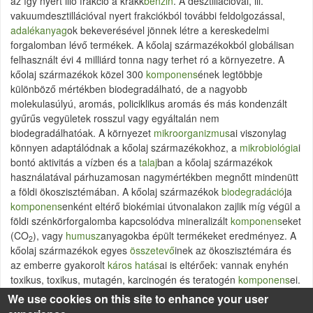
az így nyert illó frakció a krakk
benzin
. A desztillációval, ill.
vakuumdesztillációval nyert frakciókból további feldolgozással,
adalékanyag
ok bekeverésével jönnek létre a kereskedelmi
forgalomban lévő termékek. A kőolaj származékokból globálisan
felhasznált évi 4 milliárd tonna nagy terhet ró a környezetre. A
kőolaj származékok közel 300
komponens
ének legtöbbje
különböző mértékben biodegradálható, de a nagyobb
molekulasúlyú, aromás, policiklikus aromás és más kondenzált
gyűrűs vegyületek rosszul vagy egyáltalán nem
biodegradálhatóak. A környezet
mikroorganizmus
ai viszonylag
könnyen adaptálódnak a kőolaj származékokhoz, a
mikrobiológia
i
bontó aktivitás a vízben és a
talaj
ban a kőolaj származékok
használatával párhuzamosan nagymértékben megnőtt mindenütt
a földi ökoszisztémában. A kőolaj származékok
biodegradáció
ja
komponens
enként eltérő biokémiai útvonalakon zajlik míg végül a
földi szénkörforgalomba kapcsolódva mineralizált
komponens
eket
(CO
), vagy
humusz
anyagokba épült termékeket eredményez. A
2
kőolaj származékok egyes
összetevő
inek az ökoszisztémára és
az emberre gyakorolt
káros hatás
ai is eltérőek: vannak enyhén
toxikus, toxikus, mutagén, karcinogén és teratogén
komponens
ei.
Belégzés, bőrkontakt és emésztés útján a szervezetbe jutó kőolaj
We use cookies on this site to enhance your user
származékok
káros hatás
án kívül gyakori a vízfelszínen úszó