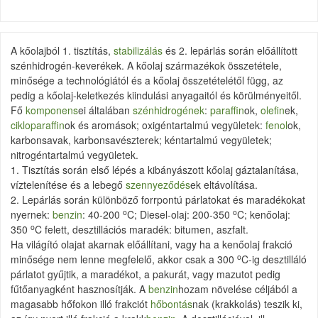
A kőolajból 1. tisztítás,
stabilizálás
és 2. lepárlás során előállított
szénhidrogén-keverékek. A kőolaj származékok összetétele,
minősége a technológiától és a kőolaj összetételétől függ, az
pedig a kőolaj-keletkezés kiindulási anyagaitól és körülményeitől.
Fő
komponens
ei általában
szénhidrogének
:
paraffin
ok,
olefin
ek,
cikloparaffin
ok és aromások; oxigéntartalmú vegyületek:
fenol
ok,
karbonsavak, karbonsavészterek; kéntartalmú vegyületek;
nitrogéntartalmú vegyületek.
1. Tisztítás során első lépés a kibányászott kőolaj gáztalanítása,
víztelenítése és a lebegő
szennyeződés
ek eltávolítása.
2. Lepárlás során különböző forrpontú párlatokat és maradékokat
o
o
nyernek:
benzin
: 40-200
C; Diesel-olaj: 200-350
C; kenőolaj:
o
350
C felett, desztillációs maradék: bitumen, aszfalt.
Ha világító olajat akarnak előállítani, vagy ha a kenőolaj frakció
o
minősége nem lenne megfelelő, akkor csak a 300
C-ig desztilláló
párlatot gyűjtik, a maradékot, a pakurát, vagy mazutot pedig
fűtőanyagként hasznosítják. A
benzin
hozam növelése céljából a
magasabb hőfokon illó frakciót
hőbontás
nak (krakkolás) teszik ki,