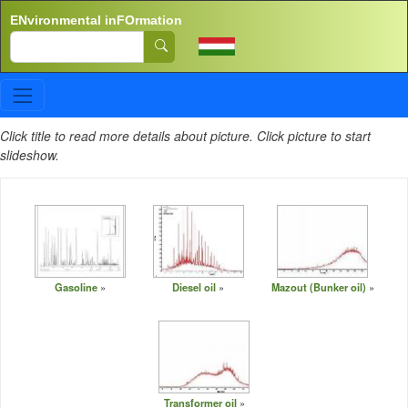
Skip to main content
ENvironmental inFOrmation
Search
Click title to read more details about picture. Click picture to start
slideshow.
Gasoline
Diesel oil
Mazout (Bunker oil)
Transformer oil