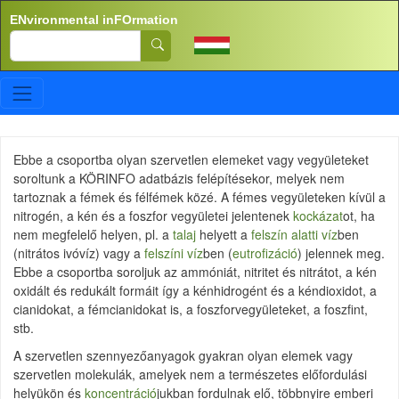
Skip to main content
ENvironmental inFOrmation
Search
Ebbe a csoportba olyan szervetlen elemeket vagy vegyületeket
soroltunk a KÖRINFO adatbázis felépítésekor, melyek nem
tartoznak a fémek és félfémek közé. A fémes vegyületeken kívül a
nitrogén, a kén és a foszfor vegyületei jelentenek
kockázat
ot, ha
nem megfelelő helyen, pl. a
talaj
helyett a
felszín alatti víz
ben
(nitrátos ivóvíz) vagy a
felszíni víz
ben (
eutrofizáció
) jelennek meg.
Ebbe a csoportba soroljuk az ammóniát, nitritet és nitrátot, a kén
oxidált és redukált formáit így a kénhidrogént és a kéndioxidot, a
cianidokat, a fémcianidokat is, a foszforvegyületeket, a foszfint,
stb.
A szervetlen szennyezőanyagok gyakran olyan elemek vagy
szervetlen molekulák, amelyek nem a természetes előfordulási
helyükön és
koncentráció
jukban fordulnak elő, többnyire emberi