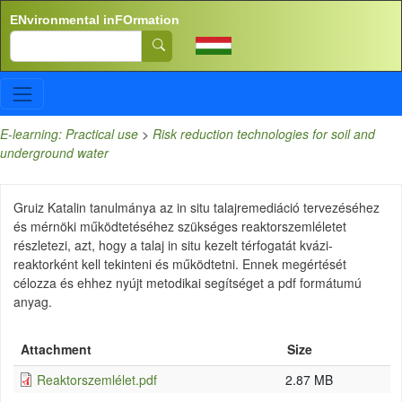
Skip to main content
ENvironmental inFOrmation
Search
E-learning: Practical use
>
Risk reduction technologies for soil and
underground water
Gruiz Katalin tanulmánya az in situ talajremediáció tervezéséhez
és mérnöki működtetéséhez szükséges reaktorszemléletet
részletezi, azt, hogy a talaj in situ kezelt térfogatát kvázi-
reaktorként kell tekinteni és működtetni. Ennek megértését
célozza és ehhez nyújt metodikai segítséget a pdf formátumú
anyag.
Attachment
Size
Reaktorszemlélet.pdf
2.87 MB