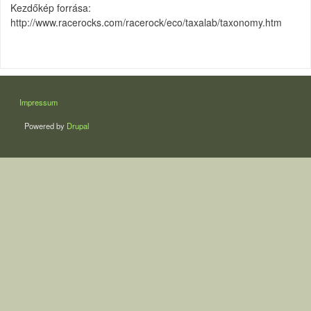
Kezdőkép forrása:
http://www.racerocks.com/racerock/eco/taxalab/taxonomy.htm
LÁBLÉC
Impressum
Powered by
Drupal