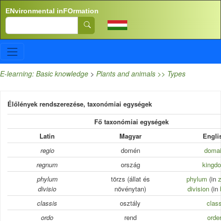
Skip to main content
ENvironmental inFOrmation
Search
E-learning: Basic knowledge
>
Plants and animals >> Types
Élőlények rendszerezése, taxonómiai egységek
Fő taxonómiai egységek
Latin
Magyar
Engli
regio
domén
doma
regnum
ország
kingd
phylum
törzs (állat és
phylum
(in
divisio
növénytan)
division
(in
classis
osztály
clas
ordo
rend
orde