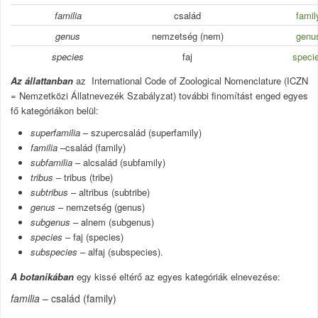
familia
család
famil
genus
nemzetség (nem)
genu
species
faj
speci
Az állattanban
az International Code of Zoological Nomenclature (ICZN
= Nemzetközi Állatnevezék Szabályzat) további finomítást enged egyes
fő kategóriákon belül:
superfamilia
– szupercsalád (superfamily)
familia
–család (family)
subfamilia
– alcsalád (subfamily)
tribus
– tribus (tribe)
subtribus
– altribus (subtribe)
genus
– nemzetség (genus)
subgenus
– alnem (subgenus)
species
– faj (species)
subspecies
– alfaj (subspecies).
A botanikában
egy kissé eltérő az egyes kategóriák elnevezése:
familia
– család (family)