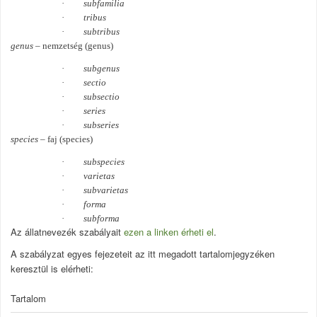
·
subfamilia
·
tribus
·
subtribus
genus
– nemzetség (genus)
·
subgenus
·
sectio
·
subsectio
·
series
·
subseries
species
– faj (species)
·
subspecies
·
varietas
·
subvarietas
·
forma
·
subforma
Az állatnevezék szabályait
ezen a linken érheti el
.
A szabályzat egyes fejezeteit az itt megadott tartalomjegyzéken
keresztül is elérheti:
Tartalom