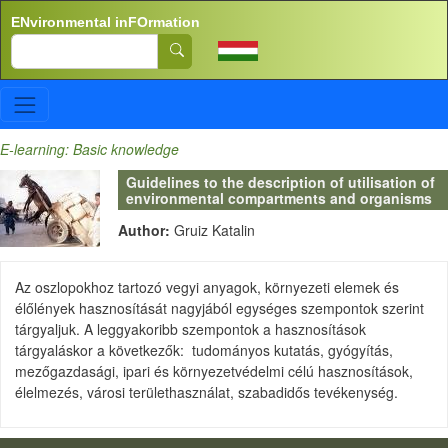
Skip to main content
ENvironmental inFOrmation
Search
E-learning: Basic knowledge
Guidelines to the description of utilisation of
environmental compartments and organisms
Author:
Gruiz Katalin
Az oszlopokhoz tartozó vegyi anyagok, környezeti elemek és
élőlények hasznosítását nagyjából egységes szempontok szerint
tárgyaljuk. A leggyakoribb szempontok a hasznosítások
tárgyaláskor a következők: tudományos kutatás, gyógyítás,
mezőgazdasági, ipari és környezetvédelmi célú hasznosítások,
élelmezés, városi területhasználat, szabadidős tevékenység.