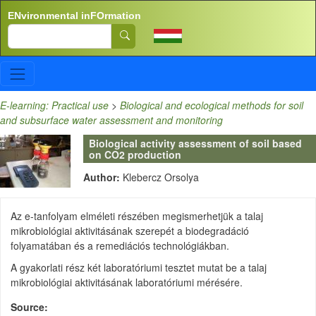
Skip to main content
ENvironmental inFOrmation
Search
E-learning: Practical use
>
Biological and ecological methods for soil
and subsurface water assessment and monitoring
Biological activity assessment of soil based
on CO2 production
Author:
Klebercz Orsolya
Az e-tanfolyam elméleti részében megismerhetjük a talaj
mikrobiológiai aktivitásának szerepét a biodegradáció
folyamatában és a remediációs technológiákban.
A gyakorlati rész két laboratóriumi tesztet mutat be a talaj
mikrobiológiai aktivitásának laboratóriumi mérésére.
Source