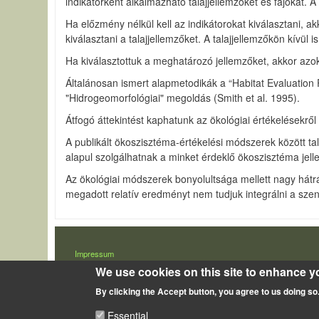
indikátorként alkalmazható talajjellemzőket és fajokat. 
Ha előzmény nélkül kell az indikátorokat kiválasztani, a
kiválasztani a talajjellemzőket. A talajjellemzőkön kívül 
Ha kiválasztottuk a meghatározó jellemzőket, akkor azoka
Általánosan ismert alapmetodikák a “Habitat Evaluatio
"Hidrogeomorfológiai" megoldás (Smith et al. 1995).
Átfogó áttekintést kaphatunk az ökológiai értékelésekr
A publikált ökoszisztéma-értékelési módszerek között tal
alapul szolgálhatnak a minket érdeklő ökoszisztéma jel
Az ökológiai módszerek bonyolultsága mellett nagy hát
megadott relatív eredményt nem tudjuk integrálni a s
LÁBLÉC
Impressum
We use cookies on this site to enhance y
By clicking the Accept button, you agree to us doing so
Essential