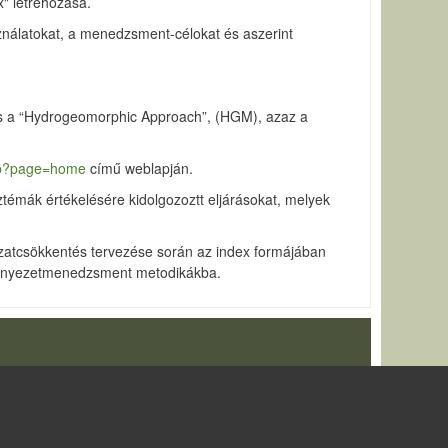
x" létrehozása.
asználatokat, a menedzsment-célokat és aszerint
.
 és a “Hydrogeomorphic Approach”, (HGM), azaz a
jsp?page=home
című weblapján.
sztémák értékelésére kidolgozoztt eljárásokat, melyek
ázatcsökkentés tervezése során az index formájában
környezetmenedzsment metodikákba.