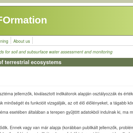
FOrmation
rning
About us
ods for soil and subsurface water assessment and monitoring
of terrestrial ecosystems
ztéma jellemzők, kiválasztott indikátorok alapján osztályozzák és érté
minőségét és funkcióit vizsgálják, az ott élő élőlényeket, a tágabb kö
ztéma esetében általában a terepen gyűjtött adatokból indulnak ki, ma
dődik. Ennek vagy van már alapja (korábban publikált jellemzők, problé