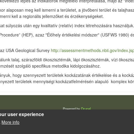
A következő lépés az indikátorok megfelelő interpretálása, majd az "inde
kkor alaposan meg kell ismerni a területet, a jövőbeni terület és talajh
ismerni kell a regionális jellemzőket és érzékenységeket.
t súlyozás után egy kvalitatív (relatív) index létrehozására használjuk
n Procedure” (HEP), azaz "Élőhely értékelési módszer" (USFWS 1980)
ől az USA Geological Survey
http://assessmentmethods.nbii.gov/index.
álunk talaj, szárazföldi ökoszisztémák, lápi ökoszisztémák, vízi ökoszi
lemzését szolgáló specifikus metodika kidolgozásához.
rányuk, hogy szennyezett területek kockázatának értékelése és a kock
zennyezett területek mennyiségi kockázatfelmérésén alapuló komplex 
Powered by
Drupal
our user experience
More info
.