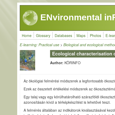
Skip to main content
ENvironmental in
Home
Glossary
Databases
Maps
Photos
E-lea
E-learning: Practical use
>
Biological and ecological meth
Ecological characterisation 
Author:
KÖRINFO
Az ökológiai felmérési módszerek a legfontosabb ökoszis
Ezek az összetett értékelési módszerek az ökoszisztémák 
Egy talaj vagy egy körülhatárolható szárazföldi ökoszis
azonosításán kívül a térképkészítést is lehetővé teszi.
A felmérés általában az indikátorok kiválasztásával kez