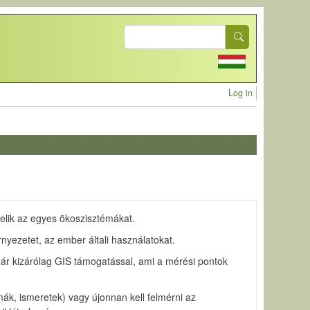
Search
User acc
Log in
kelik az egyes ökoszisztémákat.
rnyezetet, az ember általi használatokat.
 már kizárólag GIS támogatással, ami a mérési pontok
mák, ismeretek) vagy újonnan kell felmérni az